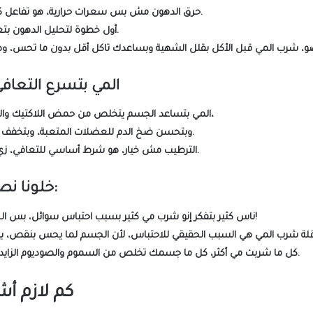
حرق الدهون مش بس سعرات حرارية، هو تفاعل كيميائي داخل الجسم.
أول خطوة لتحليل الدهون بتعتمد على وجود المي.
المي بتسرع التعاف
المي بتساعد الجسم يتخلص من حمض اللاكتيك والفضلات بعد التمرين،
وبتحسن ضخ الدم للعضلات المتعبة، وبتخفف الألم والشد العضلي.
، زي وزي النوم والبروتين.
الترطيب مش خيار، هو
شرط أساسي للتعافي
خلونا نصحح خرافة:
ناس كثير بتفكر إنو شرب مي كثير بسبب احتباس سوائل، بس الحقيقة العكس تمامًا!
لة شرب المي هي السبب الحقيقي للاحتباس
كل ما شربت مي أكثر، كل ما جسمك تخلص من السموم والصوديوم الزايد ونظف نفسه تلقائيًا.
كم لازم أ