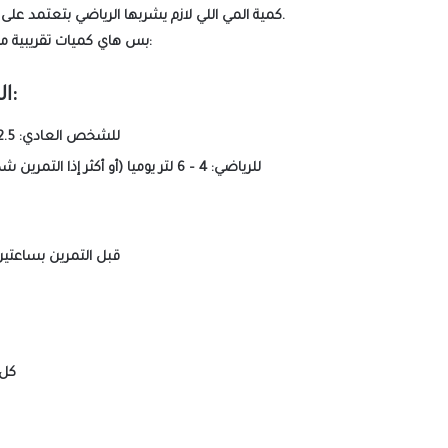
كمية المي اللي لازم يشربها الرياضي بتعتمد على وزنك، تمرينك، والجو.
بس هاي كميات تقريبية ممتازة كنقطة انطلاق:
الكمية اليومية:
للشخص العادي:
2.5 – 3.5 لتر يو
للرياضي:
4 – 6 لتر يوميا
(أو أكثر إذا التمرين شد
قبل التمرين بساعتين إلى 3
كل 15–20 دق