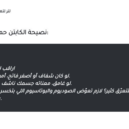
لتر
لتع
نصيحة الكابتن حمزة كفاوين:
راقب لون البول!
لو كان شفاف أو أصفر فاتح، أمورك تمام.
لو غامق، معناته جسمك ناشف وبدك مي.
تتعرّق كثير؟ لازم تعوّض
الصوديوم والبوتاسيوم
اللي بتخس
بس المي.