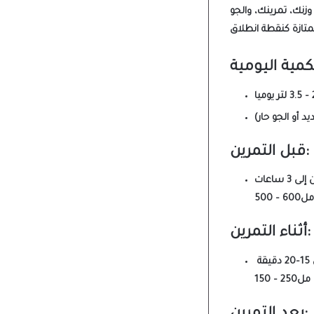
ميا
يد أو الجو حار)
قبل التمرين:
 ساعات
500 – 600مل
أثناء التمرين:
يقة
150 – 250مل