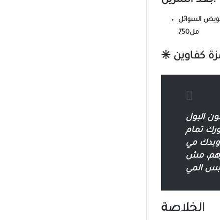
بعد التمرين:
ويض السوائل
750مل
✳️
رهم، مش
الخلاصة