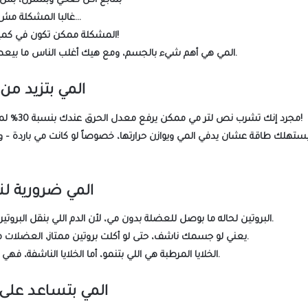
بتتابع أكل صحي وبتتمرن، بس
غالبا المشكلة مش بالدايت ولا بالتمرين…
اللي بتشربها!
المشكلة ممكن تكون في
كمي
المي هي أهم شيء بالجسم، ومع هيك أغلب الناس ما بيعطوها الاهتمام الكافي.
المي بتزيد من
لمدة نص ساعة تقريباً!
مجرد إنك تشرب
نص لتر مي
ممكن يرفع
معدل الحرق عندك بنسبة 30%
هلك طاقة عشان يدفي المي ويوازن حرارتها، خصوصاً لو كانت مي باردة –
المي ضرورية ل
البروتين لحاله ما بوصل للعضلة بدون مي، لأن الدم اللي بنقل البروتين مكون من 90% مي.
يعني لو جسمك ناشف، حتى لو أكلت بروتين ممتاز، العضلات مش رح تستفيد صح.
الخلايا المرطبة هي اللي بتنمو، أما الخلايا الناشفة، فهي اللي بتتكسر وبتنهدم.
المي بتساعد على