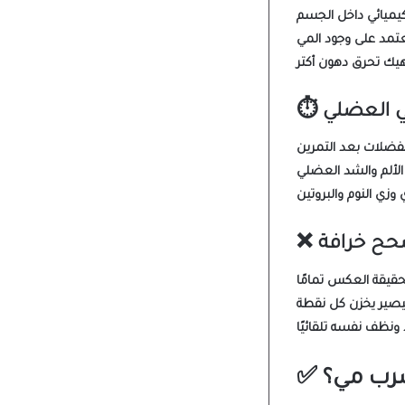
ي العضلي
⏱️
❌
شرب مي؟
✅